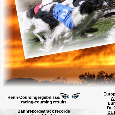
E
urop
R
enn-Coursingergebnisse/
We
racing-coursing results
Eur
Dt.
Bahnrekorde/track records
Dt. 